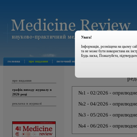
Увага!
Інформація, розміщена на цьому сай
та не може бути використана як інс
Будь ласка, Пожалуйста, підтвердьт
|
|
|
|
головна
про видання
поточний номер
архів номерів
новини
Графік виходу жу
ред
про видання
графік виходу журналу в
№1 - 02/2026 - оприлюдн
2026 році
№2 - 04/2026 - оприлюдн
реклама в журналі
№3 - 05/2026 - оприлюдн
№4 - 06/2026 - оприлюдн