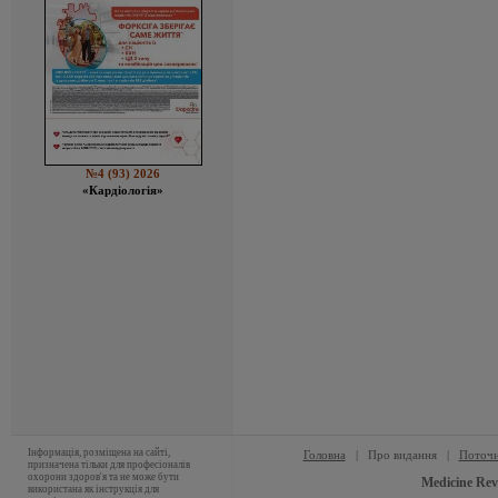
№4 (93) 2026
«Кардіологія»
Інформація, розміщена на сайті,
Головна
|
Про видання
|
Поточн
призначена тільки для професіоналів
охорони здоров'я та не може бути
Medicine Rev
використана як інструкція для