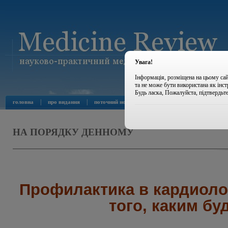
Увага!
Інформація, розміщена на цьому сай
та не може бути використана як інс
Будь ласка, Пожалуйста, підтвердьт
|
|
|
|
головна
про видання
поточний номер
архів номерів
новини
НА ПОРЯДКУ ДЕННОМУ
Профилактика в кардиолог
того, каким бу