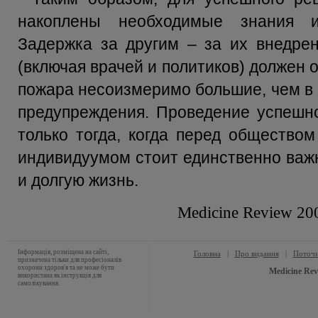
накоплены необходимые знания и
Задержка за другим – за их внедре
(включая врачей и политиков) должен 
пожара несоизмеримо большие, чем в 
предупреждения. Проведение успешн
только тогда, когда перед общество
индивидуумом стоит единственно важ
и долгую жизнь.
Medicine Review 20
Інформація, розміщена на сайті,
Головна
|
Про видання
|
Поточн
призначена тільки для професіоналів
охорони здоров'я та не може бути
Medicine Rev
використана як інструкція для
самолікування.