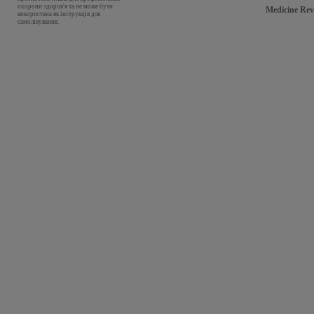
охорони здоров'я та не може бути
Medicine Rev
використана як інструкція для
самолікування.