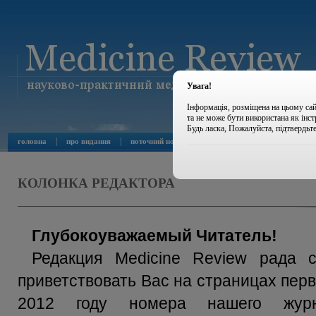
Увага!
Інформація, розміщена на цьому сай
та не може бути використана як інс
Будь ласка, Пожалуйста, підтвердьт
|
|
|
|
головна
про видання
поточний номер
архів номерів
новини
КОЛОНКА РЕДАКТОРА
Глубокоуважаемый Читатель!
Редакция Medicine Review рада с
приветствовать Вас на страницах перв
2012 году номера нашего журн