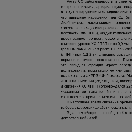
Росту СС заболеваемости и смертн
контроль гликемии, артериальную гипе
отводится нарушениям липидного обмена.
что липидные нарушения при СД были
Диабетическая дислипидемия проявляет
холестерина (ХС) липопротеинов высок
плотности (мпЛПНП)), каждый компонент 
имеет важное прогностическое значение
снижение уровня ХС ЛПВП ниже 0,9 ммол
кратным повышением риска СС событий.
(ЛПНП) при CД 2 типа внешне выглядит 
нормы или немного превышает ее. Тем н
эта липидная фракция играет опред
исследований, показавших четкую за
исследовании UKPDS (UK Prospective Dia
ЛПНП на 1 ммоль/л (38,7 мг/дл). И, наоб
л снижения ХС ЛПНП сопровождался 22%
указанный мета-анализ, были направ
связывается с применением именно этой
В настоящее время снижение уровня
выбора в коррекции диабетической дисли
В данном обзоре речь пойдет об ато
доказательной базой.