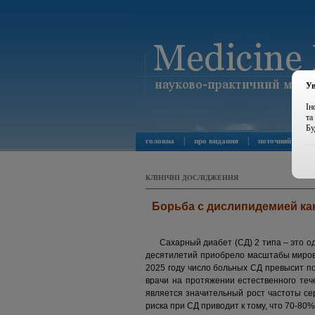
Ув
Ін
та
Бу
|
|
головна
про видання
поточний номер
КЛІНІЧНІ ДОСЛІДЖЕННЯ
Борьба с дислипидемией как
Сахарный диабет (СД) 2 типа – это о
десятилетий приобрело масштабы мирово
2025 году число больных СД превысит по
врачи на протяжении естественного теч
является значительный рост частоты се
риска при СД приводит к тому, что 70-80