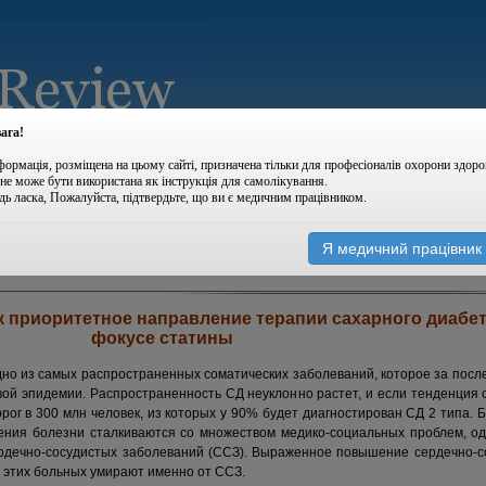
ага!
формація, розміщена на цьому сайті, призначена тільки для професіоналів охорони здоро
 не може бути використана як інструкція для самолікування.
дь ласка, Пожалуйста, підтвердьте, що ви є медичним працівником.
|
|
архів номерів
новини
Я медичний працівник
 приоритетное направление терапии сахарного диабета
фокусе статины
дно из самых распространенных соматических заболеваний, которое за посл
й эпидемии. Распространенность СД неуклонно растет, и если тенденция с
рог в 300 млн человек, из которых у 90% будет диагностирован СД 2 типа. 
ения болезни сталкиваются со множеством медико-социальных проблем, од
рдечно-сосудистых заболеваний (ССЗ). Выраженное повышение сердечно-со
% этих больных умирают именно от ССЗ.