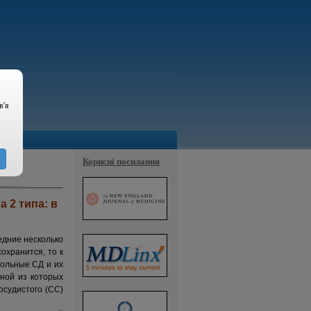
в'я
Корисні посилання
 2 типа: в
едние несколько
охранится, то к
Больные СД и их
ной из которых
судистого (СС)