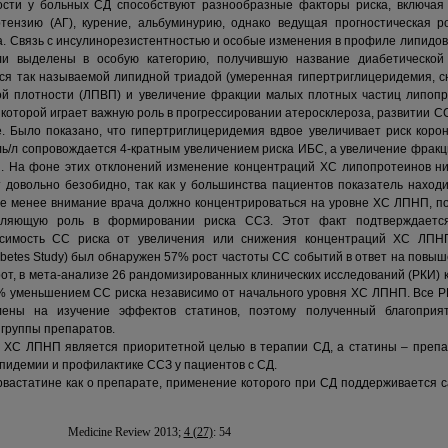
ости у больных СД способствуют разнообразные факторы риска, включая
ртензию (АГ), курение, альбуминурию, однако ведущая прогностическая р
 Связь с инсулинорезистентностью и особые изменения в профиле липидов 
 выделены в особую категорию, получившую название диабетической 
ся так называемой липидной триадой (умеренная гипертриглицеридемия, с
ой плотности (ЛПВП) и увеличение фракции малых плотных частиц липопр
которой играет важную роль в прогрессировании атеросклероза, развитии ССЗ
. Было показано, что гипертриглицеридемия вдвое увеличивает риск коро
ь/л сопровождается 4-кратным увеличением риска ИБС, а увеличение фрак
 На фоне этих отклонений изменение концентраций ХС липопротеинов ни
довольно безобидно, так как у большинства пациентов показатель находи
е менее внимание врача должно концентрироваться на уровне ХС ЛПНП, по
еляющую роль в формировании риска ССЗ. Этот факт подтверждается
висимость СС риска от увеличения или снижения концентраций ХС ЛПН
betes Study) был обнаружен 57% рост частоты СС событий в ответ на повы
орот, в мета-анализе 26 рандомизированных клинических исследований (РКИ) 
 уменьшением СС риска независимо от начального уровня ХС ЛПНП. Все Р
лены на изучение эффектов статинов, поэтому полученный благоприя
 группы препаратов.
 ХС ЛПНП является приоритетной целью в терапии СД, а статины – препа
пидемии и профилактике ССЗ у пациентов с СД.
рвастатине как о препарате, применение которого при СД поддерживается
Medicine Review 2013;
4 (27)
: 54