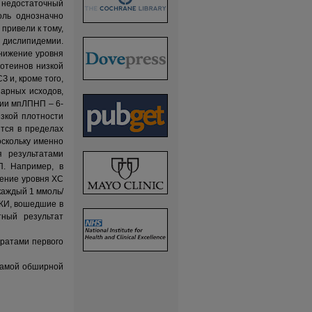
 недостаточный
оль однозначно
привели к тому,
дислипидемии.
нижение уровня
отеинов низкой
 и, кроме того,
нарных исходов,
ции мпЛПНП – 6-
зкой плотности
тся в пределах
скольку именно
 результатами
П. Например, в
шение уровня ХС
каждый 1 ммоль/
КИ, вошедшие в
тный результат
ратами первого
 самой обширной