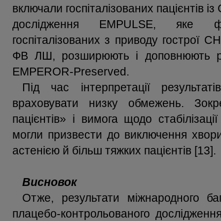
включали госпіталізованих пацієнтів із С
дослідження EMPULSE, яке фо
госпіталізованих з приводу гострої С
ФВ ЛШ, розширюють і доповнюють 
EMPEROR-Preserved.
Під час інтерпретації результа
враховувати низку обмежень. Зок
пацієнтів» і вимога щодо стабілізаці
могли призвести до виключення хворих
астенією й більш тяжких пацієнтів [13].
Висновок
Отже, результати міжнародного ба
плацебо-контрольованого дослідженн