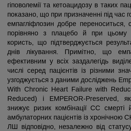
гіповолемії та кетоацидозу в таких па
показано, що при призначенні під час го
емпагліфлозин добре переноситься,
порівняно з плацебо й при цьому з
користь, що підтверджується резуль
днів лікування. Примітно, що емп
ефективним у всіх заздалегідь виділе
числі серед пацієнтів із різними з
узгоджується з даними досліджень Empagl
With Chronic Heart Failure with Redu
Reduced) і EMPEROR-Preserved, як
знижує ризик комбінації СС смерті й
амбулаторних пацієнтів із хронічною 
ЛШ відповідно, незалежно від статус