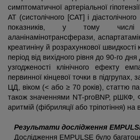
симптоматичної артеріальної гіпотензі
АТ (систолічного [САТ] і діастолічног
показників, у тому числі ге
аланінамінотрансферази, аспартатамі
креатиніну й розрахункової швидкості 
період від вихідного рівня до 90-го дня
узгодженості клінічного ефекту емп
первинної кінцевої точки в підгрупах, 
ЦД, віком (< або ≥ 70 років), статтю па
також значеннями NT-proBNP, рШКФ, 
аритмій (фібриляції або тріпотіння) на в
Результати дослідження EMPULS
Дослідження EMPULSE було багатоце