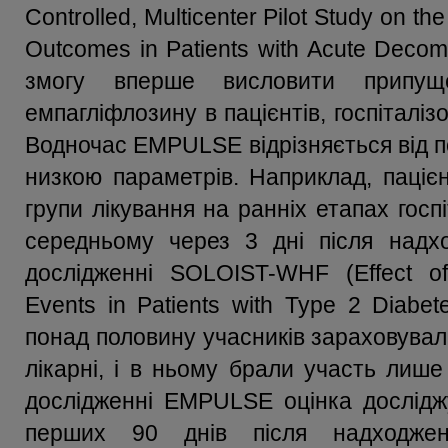
Controlled, Multicenter Pilot Study on the
Outcomes in Patients with Acute Decom
змогу вперше висловити припуще
емпагліфлозину в пацієнтів, госпіталізо
Водночас EMPULSE відрізняється від п
низкою параметрів. Наприклад, паці
групи лікування на ранніх етапах госпі
середньому через 3 дні після надхо
дослідженні SOLOIST-WHF (Effect of 
Events in Patients with Type 2 Diabet
понад половину учасників зараховувал
лікарні, і в ньому брали участь лише 
дослідженні EMPULSE оцінка досліджу
перших 90 днів після надходжен