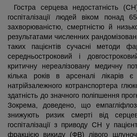
Гостра серцева недостатність (С
госпіталізації людей віком понад 6
захворюваністю, смертністю й низько
результатами численних рандомізован
таких пацієнтів сучасні методи фа
середньостроковий і довгостроков
критичну нереалізовану медичну пот
кілька років в арсеналі лікарів є 
натрійзалежного котранспортера глюк
здатність до значного поліпшення прог
Зокрема, доведено, що емпагліфлоз
знижують ризик смерті від серце
госпіталізації з приводу СН у паціє
фракцією викиду (ФВ) лівого шлуноч