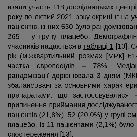
взяли участь 118 дослідницьких центрів
року по лютий 2021 року скринінг на 
пацієнтів, із них 530 було рандомізован
265 – у групу плацебо. Демографічні
учасників надаються в
таблиці 1
[13]. С
рік (міжквартильний розмах [МРК] 61
частка європеоїдів – 78%. Медіан
рандомізації дорівнювала 3 дням (МКР
збалансовані за основними характери
препаратами, що застосовувалися н
припинення приймання досліджуваного
пацієнтів (21,8%): 52 (20,0%) у групі е
плацебо. Із 11 пацієнтами (2,1%) було
спостереження [13].