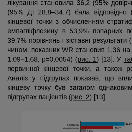
лікування становила 36,2 (95% довірчи
(95% ДІ 28,8–34,7) бала відповідно 
кінцевої точки з обчисленням страти
емпагліфлозину в 53,9% попарних по
39,7% порівнянь і зіставні результати 
чином, показник WR становив 1,36 на
1,09–1,68, р=0,0054) (
рис. 1
) [13]. У
та
первинної кінцевої точки, а також ре
Аналіз у підгрупах показав, що впл
кінцеву точку був загалом однаковим
підгрупах пацієнтів (
рис. 2
) [13].