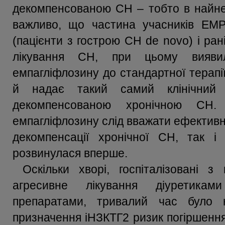
декомпенсованою СН – тобто в найнеб
важливо, що частина учасників E
(пацієнти з гострою СН de novo) і ра
лікування СН, при цьому вияв
емпагліфлозину до стандартної терапі
й надає такий самий клінічний 
декомпенсованою хронічною СН.
емпагліфлозину слід вважати ефективн
декомпенсації хронічної СН, так 
розвинулася вперше.
Оскільки хворі, госпіталізовані 
агресивне лікування діуретика
препаратами, тривалий час було 
призначення іНЗКТГ2 ризик погіршення