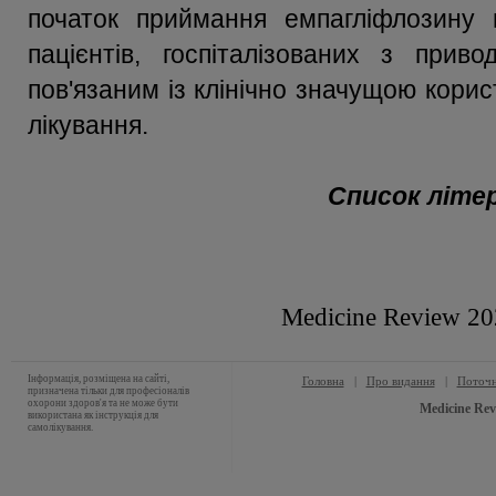
початок приймання емпагліфлозину 
пацієнтів, госпіталізованих з прив
пов'язаним із клінічно значущою кори
лікування.
Список літе
Medicine Review 2
Інформація, розміщена на сайті,
Головна
|
Про видання
|
Поточн
призначена тільки для професіоналів
охорони здоров'я та не може бути
Medicine Rev
використана як інструкція для
самолікування.