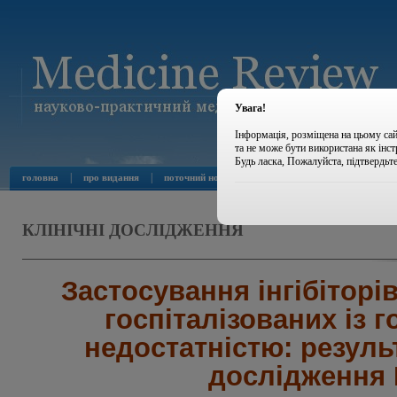
Увага!
Інформація, розміщена на цьому сай
та не може бути використана як інс
Будь ласка, Пожалуйста, підтвердьт
|
|
|
|
головна
про видання
поточний номер
архів номерів
новини
КЛІНІЧНІ ДОСЛІДЖЕННЯ
Застосування інгібіторів
госпіталізованих із 
недостатністю: резул
дослідження