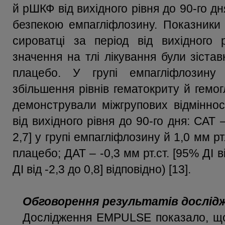
й рШКФ від вихідного рівня до 90-го д
безпекою емпагліфлозину. Показники 
сироватці за період від вихідного 
значення на тлі лікування були зіста
плацебо. У групі емпагліфлозину
збільшення рівнів гематокриту й гемогл
демонстрували міжгрупових відміннос
від вихідного рівня до 90-го дня: САТ –
2,7] у групі емпагліфлозину й 1,0 мм рт.с
плацебо; ДАТ – -0,3 мм рт.ст. [95% ДІ від
ДІ від -2,3 до 0,8] відповідно) [13].
Обговорення результатів дослі
Дослідження EMPULSE показало, що 