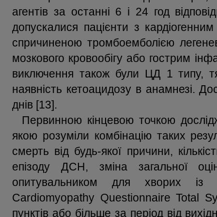
агентів за останні 6 і 24 год відпові
допускалися пацієнти з кардіогенним
спричиненою тромбоемболією легенев
мозкового кровообігу або гострим інф
виключення також були ЦД 1 типу, т
наявність кетоацидозу в анамнезі. До
днів [13].
Первинною кінцевою точкою дослідж
якою розуміли комбінацію таких резул
смерть від будь-якої причини, кількі
епізоду ДСН, зміна загальної оц
опитувальником для хворих із к
Cardiomyopathy Questionnaire Total 
пунктів або більше за період від вихідн