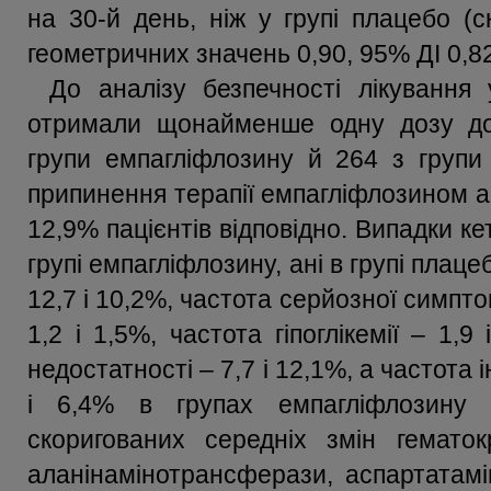
на 30-й день, ніж у групі плацебо (
геометричних значень 0,90, 95% ДІ 0,82
До аналізу безпечності лікування 
отримали щонайменше одну дозу дос
групи емпагліфлозину й 264 з групи
припинення терапії емпагліфлозином аб
12,9% пацієнтів відповідно. Випадки к
групі емпагліфлозину, ані в групі плаце
12,7 і 10,2%, частота серйозної симптом
1,2 і 1,5%, частота гіпоглікемії – 1,9
недостатності – 7,7 і 12,1%, а частота 
і 6,4% в групах емпагліфлозину 
скоригованих середніх змін гематокр
аланінамінотрансферази, аспартатамі