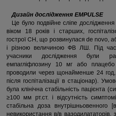
Дизайн дослідження EMPULSE
Це було подвійне сліпе дослідження 
віком 18 років і старших, госпіталі
гострої СН, що розвинулася de novo, 
і різною величиною ФВ ЛШ. Під час 
учасники дослідження були ра
емпагліфлозину 10 мг або плацебо
проводили через щонайменше 24 год, 
після госпіталізації в стаціонар). Ум
була клінічна стабільність пацієнта (с
≥100 мм рт.ст. і відсутність симптомі
стабільна доза внутрішньовенного [в
невикористання в/в вазодилататорів, з