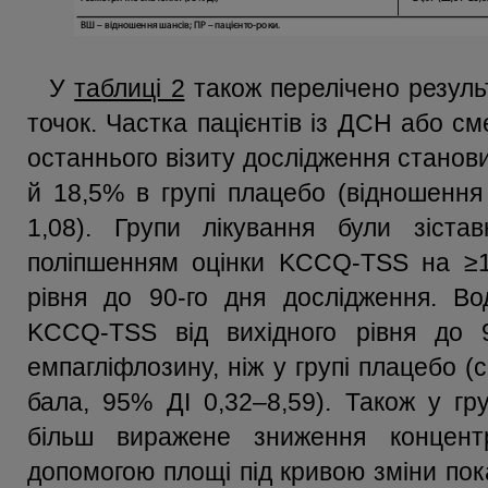
У
таблиці 2
також перелічено результ
точок. Частка пацієнтів із ДСН або с
останнього візиту дослідження станов
й 18,5% в групі плацебо (відношення 
1,08). Групи лікування були зіста
поліпшенням оцінки KCCQ-TSS на ≥10
рівня до 90-го дня дослідження. Во
KCCQ-TSS від вихідного рівня до 
емпагліфлозину, ніж у групі плацебо (
бала, 95% ДІ 0,32–8,59). Також у гр
більш виражене зниження концент
допомогою площі під кривою зміни пока