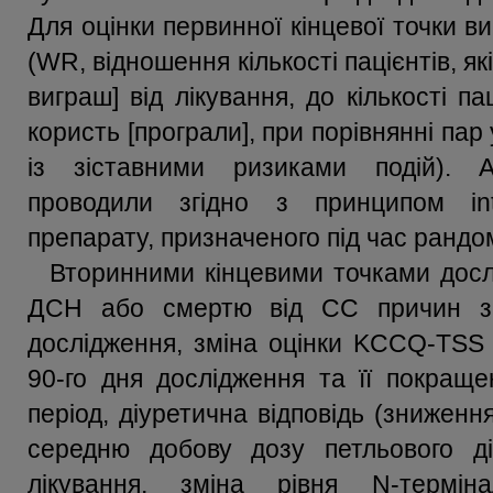
Для оцінки первинної кінцевої точки в
(WR, відношення кількості пацієнтів, як
виграш] від лікування, до кількості п
користь [програли], при порівнянні пар 
із зіставними ризиками подій). А
проводили згідно з принципом inte
препарату, призначеного під час рандомі
Вторинними кінцевими точками дослі
ДСН або смертю від СС причин за
дослідження, зміна оцінки KCCQ-TSS з
90-го дня дослідження та її покращ
період, діуретична відповідь (зниженн
середню добову дозу петльового ді
лікування, зміна рівня N-термін