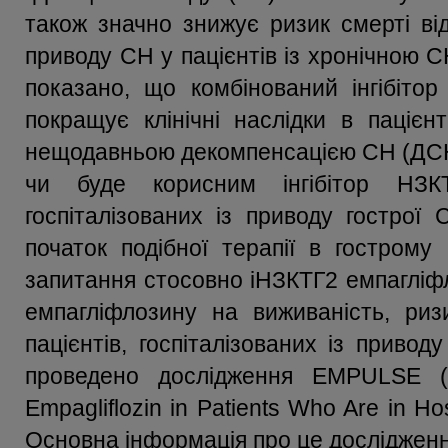
також значно знижує ризик смерті від
приводу СН у пацієнтів із хронічною 
показано, що комбінований інгібітор
покращує клінічні наслідки в пацієн
нещодавньою декомпенсацією СН (ДСН) 
чи буде корисним інгібітор НЗКТ
госпіталізованих із приводу гострої
початок подібної терапії в гострому 
запитання стосовно іНЗКТГ2 емпагліфл
емпагліфлозину на виживаність, риз
пацієнтів, госпіталізованих із приво
проведено дослідження EMPULSE (A
Empagliflozin in Patients Who Are in Hosp
Основна інформація про це дослідженн