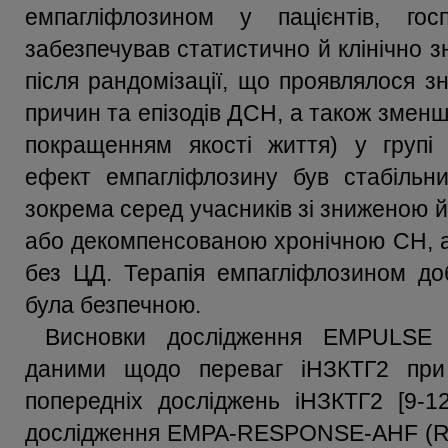
емпагліфлозином у пацієнтів, гос
забезпечував статистично й клінічно 
після рандомізації, що проявлялося з
причин та епізодів ДСН, а також змен
покращенням якості життя) у групі 
ефект емпагліфлозину був стабільним
зокрема серед учасників зі зниженою
або декомпенсованою хронічною СН, а 
без ЦД. Терапія емпагліфлозином до
була безпечною.
Висновки дослідження EMPULSE 
даними щодо переваг іНЗКТГ2 при
попередніх досліджень іНЗКТГ2 [9-12
дослідження EMPA-RESPONSE-AHF (Ran